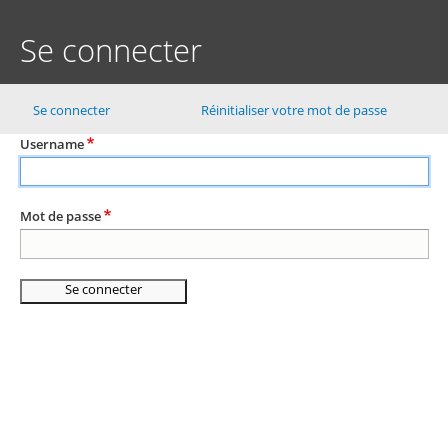
Aller
au
Se connecter
contenu
principal
Se connecter
Réinitialiser votre mot de passe
Primary
tabs
Username
Mot de passe