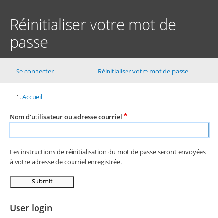
Aller
au
Réinitialiser votre mot de
contenu
principal
passe
Se connecter
Réinitialiser votre mot de passe
Primary
tabs
Accueil
Fil
d'Ariane
Nom d'utilisateur ou adresse courriel
Les instructions de réinitialisation du mot de passe seront envoyées
à votre adresse de courriel enregistrée.
User login